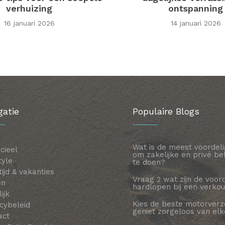
verhuizing
ontspanning
16 januari 2026
14 januari 2026
gatie
Populaire Blogs
Wat is de meest voordel
cieel
om zakelijke en privé be
tyle
te doen?
 tijd & vakanties
Vraag 2 wat zijn de voor
en
hardlopen bij een verko
ijk
Kies de beste motorverz
cybeleid
geniet zorgeloos van elke
act