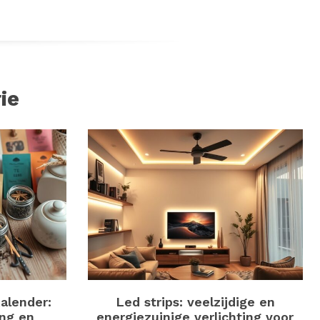
ie
alender:
Led strips: veelzijdige en
ing en
energiezuinige verlichting voor