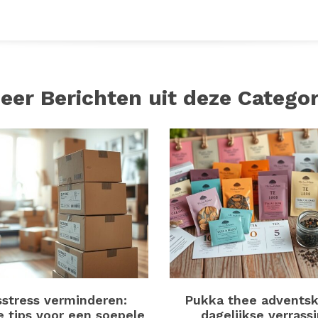
eer Berichten uit deze Categor
sstress verminderen:
Pukka thee adventsk
e tips voor een soepele
dagelijkse verrass