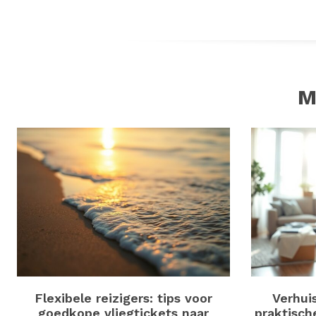
M
Flexibele reizigers: tips voor
Verhui
goedkope vliegtickets naar
praktisch