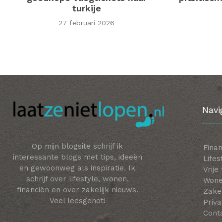
turkije
27 februari 2026
Navi
Op mijn blogsite schrijf ik
Finan
interessante blogs met tips, ideeën
Lifes
en gewoonweg als inspiratie. Ik
Vrije
schrijf over lifestyle, wonen,
Won
financiën en over zakelijk nieuws.
Zakel
Veel leesgenot!
Priva
Cont