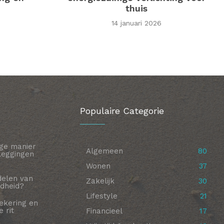
thuis
14 januari 2026
Populaire Categorie
ige manier
Algemeen
80
leggingen
Wonen
37
delen van
Zakelijk
30
udheid?
Lifestyle
21
ekering en
 rit
Financieel
17