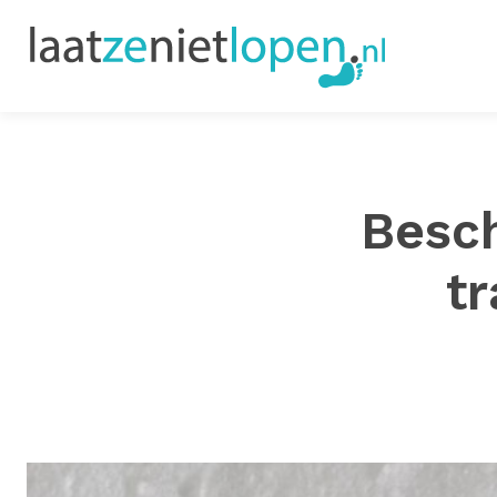
Besch
tr