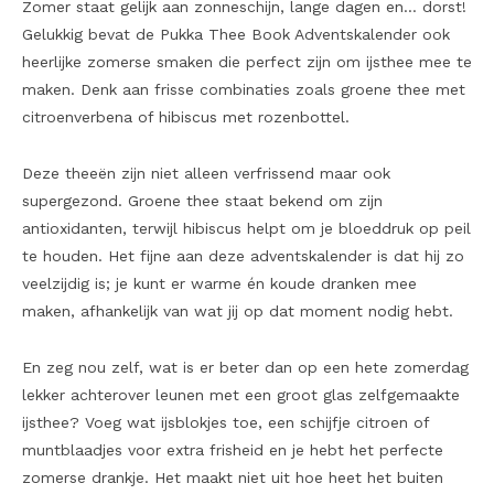
Zomer staat gelijk aan zonneschijn, lange dagen en… dorst!
Gelukkig bevat de Pukka Thee Book Adventskalender ook
heerlijke zomerse smaken die perfect zijn om ijsthee mee te
maken. Denk aan frisse combinaties zoals groene thee met
citroenverbena of hibiscus met rozenbottel.
Deze theeën zijn niet alleen verfrissend maar ook
supergezond. Groene thee staat bekend om zijn
antioxidanten, terwijl hibiscus helpt om je bloeddruk op peil
te houden. Het fijne aan deze adventskalender is dat hij zo
veelzijdig is; je kunt er warme én koude dranken mee
maken, afhankelijk van wat jij op dat moment nodig hebt.
En zeg nou zelf, wat is er beter dan op een hete zomerdag
lekker achterover leunen met een groot glas zelfgemaakte
ijsthee? Voeg wat ijsblokjes toe, een schijfje citroen of
muntblaadjes voor extra frisheid en je hebt het perfecte
zomerse drankje. Het maakt niet uit hoe heet het buiten