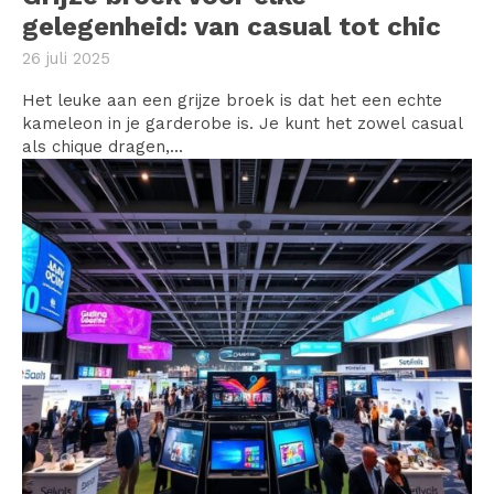
gelegenheid: van casual tot chic
26 juli 2025
Het leuke aan een grijze broek is dat het een echte
kameleon in je garderobe is. Je kunt het zowel casual
als chique dragen,...