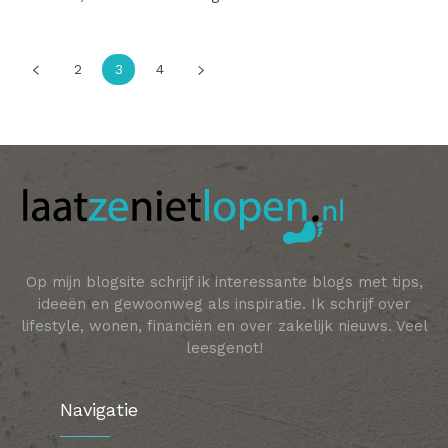
2
3
4
Op mijn blogsite schrijf ik interessante blogs met tips,
ideeën en gewoonweg als inspiratie. Ik schrijf over
lifestyle, wonen, financiën en over zakelijk nieuws. Veel
leesgenot!
Navigatie